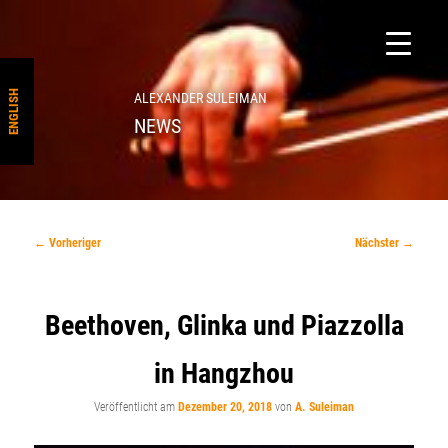
ENGLISH
ALEXANDER SULEIMAN
NEWS
Beitragsnavigation
←
Vorheriger
Nächster
→
Beethoven, Glinka und Piazzolla
in Hangzhou
Veröffentlicht am
Dezember 20, 2018
von
A. Suleiman