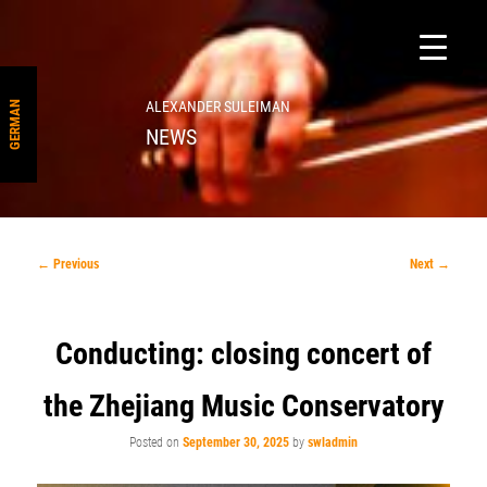
ALEXANDER SULEIMAN
GERMAN
NEWS
Post
←
Previous
Next
→
navigation
Conducting: closing concert of
the Zhejiang Music Conservatory
Posted on
September 30, 2025
by
swladmin