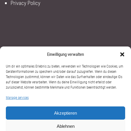
Privacy Policy
Einwilligung verwalten
Contact:
Um dir ein optimales Erlebnis zu bieten, verwenden wir Technologien wie Cookies, um
Geräteinformationen zu speichern und/oder darauf zuzugreifen. Wenn du diesen
+49 1631 320780
Technologien zustimmst, können wir Daten wie das Surfverhalten oder eindeutige IDs
auf dieser Website verarbeiten. Wenn du deine Einwilligung nicht erteilst oder
cello@alexandersuleiman.com
zurückziehst, können bestimmte Merkmale und Funktionen beeinträchtigt werden.
Manage services
Akzeptieren
Ablehnen