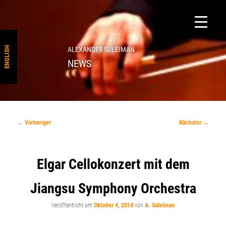
ENGLISH
ALEXANDER SULEIMAN
NEWS
Beitragsnavigation
←
Vorheriger
Nächster
→
Elgar Cellokonzert mit dem
Jiangsu Symphony Orchestra
Veröffentlicht am
Oktober 4, 2014
von
A. Suleiman