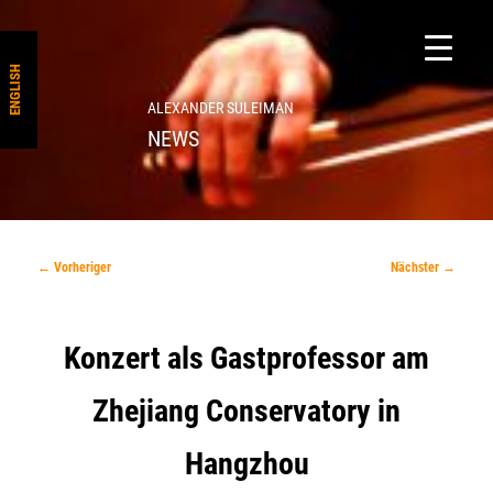
ENGLISH
ALEXANDER SULEIMAN
NEWS
Beitragsnavigation
←
Vorheriger
Nächster
→
Konzert als Gastprofessor am
Zhejiang Conservatory in
Hangzhou