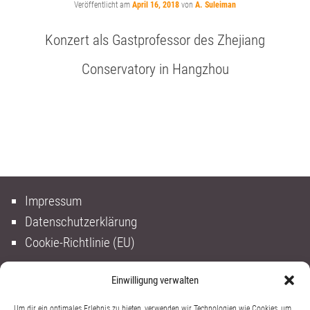
Veröffentlicht am
April 16, 2018
von
A. Suleiman
Konzert als Gastprofessor des Zhejiang
Conservatory in Hangzhou
Impressum
Datenschutzerklärung
Cookie-Richtlinie (EU)
Einwilligung verwalten
Um dir ein optimales Erlebnis zu bieten, verwenden wir Technologien wie Cookies, um