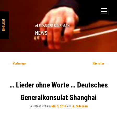
ENGLISH
ALEXANDER SULEIMAN
NEWS
Beitragsnavigation
←
Vorheriger
Nächster
→
… Lieder ohne Worte … Deutsches
Generalkonsulat Shanghai
Veröffentlicht am
Mai 5, 2019
von
A. Suleiman