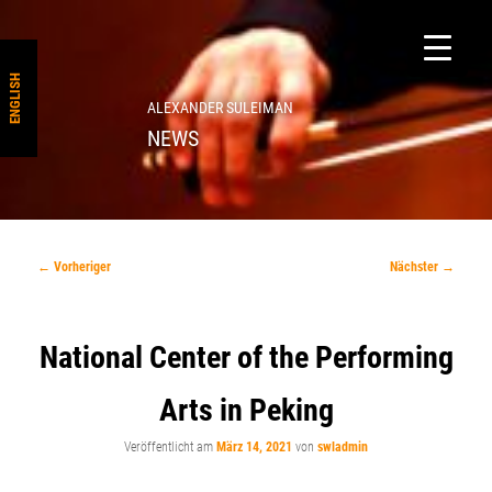
ENGLISH
ALEXANDER SULEIMAN
NEWS
Beitragsnavigation
←
Vorheriger
Nächster
→
National Center of the Performing
Arts in Peking
Veröffentlicht am
März 14, 2021
von
swladmin