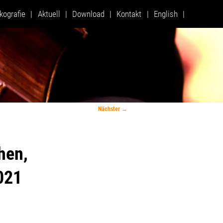
Zum
kografie
Aktuell
Download
Kontakt
English
primären
Inhalt
springen
Nächster
→
hen,
021