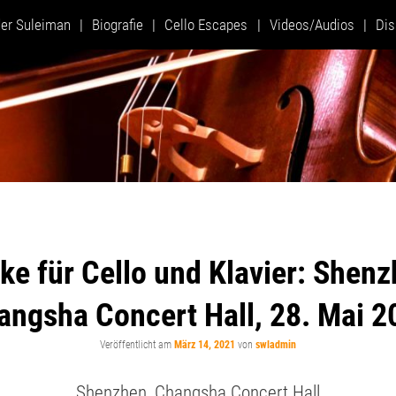
er Suleiman
Biografie
Cello Escapes
Videos/Audios
Dis
ke für Cello und Klavier: Shenz
angsha Concert Hall, 28. Mai 2
Veröffentlicht am
März 14, 2021
von
swladmin
Shenzhen, Changsha Concert Hall