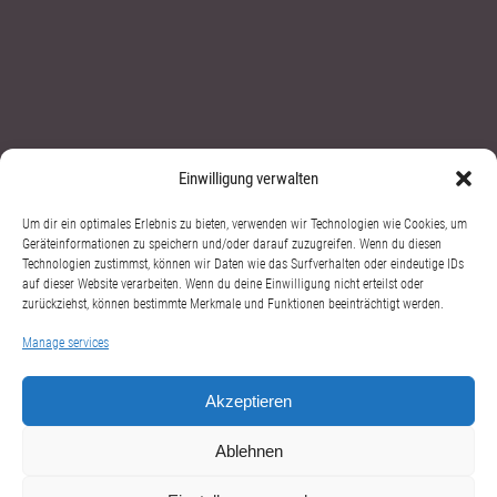
Einwilligung verwalten
Contact:
Um dir ein optimales Erlebnis zu bieten, verwenden wir Technologien wie Cookies, um
Geräteinformationen zu speichern und/oder darauf zuzugreifen. Wenn du diesen
+49 1631 320780
Technologien zustimmst, können wir Daten wie das Surfverhalten oder eindeutige IDs
auf dieser Website verarbeiten. Wenn du deine Einwilligung nicht erteilst oder
cello@alexandersuleiman.com
zurückziehst, können bestimmte Merkmale und Funktionen beeinträchtigt werden.
Manage services
Akzeptieren
Ablehnen