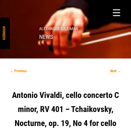
ALEXANDER SULEIMAN
GERMAN
NEWS
Post
←
Previous
Next
→
navigation
Antonio Vivaldi, cello concerto C
minor, RV 401 – Tchaikovsky,
Nocturne, op. 19, No 4 for cello