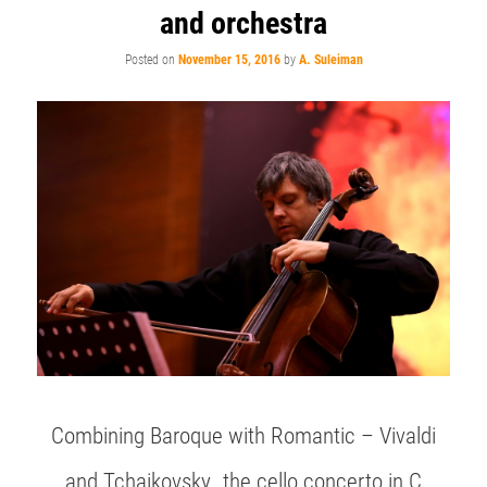
and orchestra
Posted on
November 15, 2016
by
A. Suleiman
Combining Baroque with Romantic – Vivaldi
and Tchaikovsky…the cello concerto in C